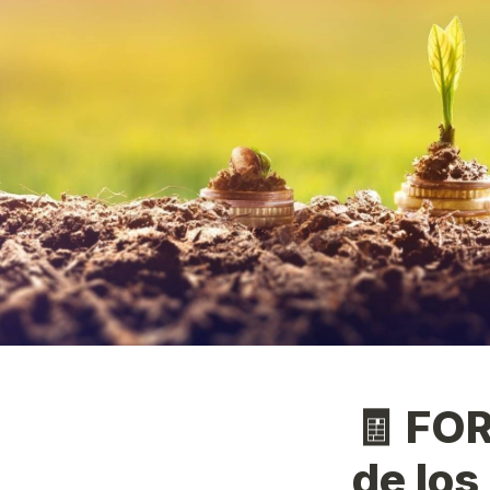
🧾 FO
de los