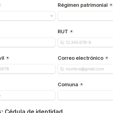
Régimen patrimonial
*
*
RUT
*
il
Correo electrónico
*
*
Comuna
*
s: Cédula de identidad