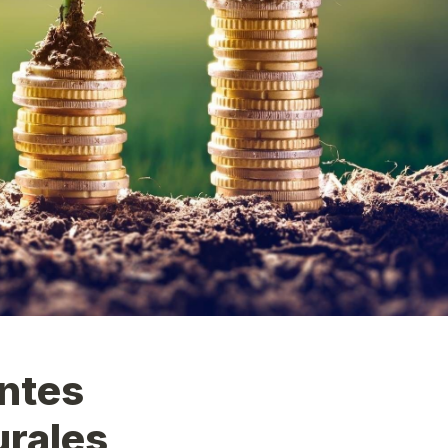
tes 
urales